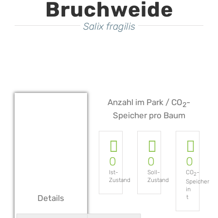
Bruchweide
Salix fragilis
Anzahl im Park / CO
-
2
Speicher pro Baum
0
0
0
Ist-
Soll-
CO
-
2
Zustand
Zustand
Speicher
in
Details
t