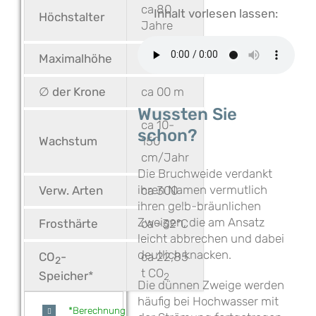
ca 80
Inhalt vorlesen lassen:
Höchstalter
Jahre
Maximalhöhe
ca 15 m
∅ der Krone
ca 00 m
Wussten Sie
ca 10-
schon?
Wachstum
150
cm/Jahr
Die Bruchweide verdankt
ihren Namen vermutlich
Verw. Arten
ca 300
ihren gelb-bräunlichen
Zweigen, die am Ansatz
Frosthärte
ca -32°C
leicht abbrechen und dabei
deutlich knacken.
CO
-
ca 22,85
2
t CO
Speicher
*
2
Die dünnen Zweige werden
häufig bei Hochwasser mit
*Berechnung