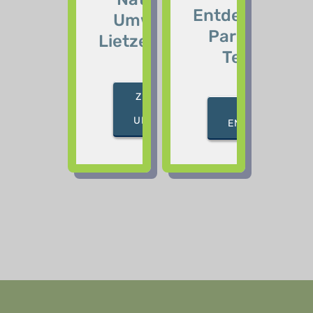
Entdeckungsp
Umweltpfad
Parkring Ne
Lietzenseepark
Tempelhof
ZUM NATUR-
UND
ZUM BAUM-
UMWELTPFAD
ENTDECKUNGSP