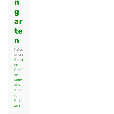
n
g
ar
te
n
Kateg
orien:
Gärtn
ern
,
Gemü
se
,
Mitm
ach-
Aktio
n
,
Pflan
zen