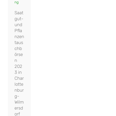
ng
Saat
gut-
und
Pfla
nzen
taus
chb
örse
n
202
3 in
Char
lotte
nbur
g-
Wilm
ersd
orf