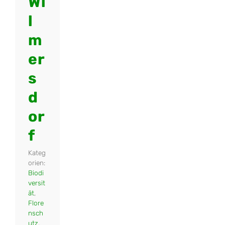
Wi
l
m
er
s
d
or
f
Kateg
orien:
Biodi
versit
ät
,
Flore
nsch
utz
,