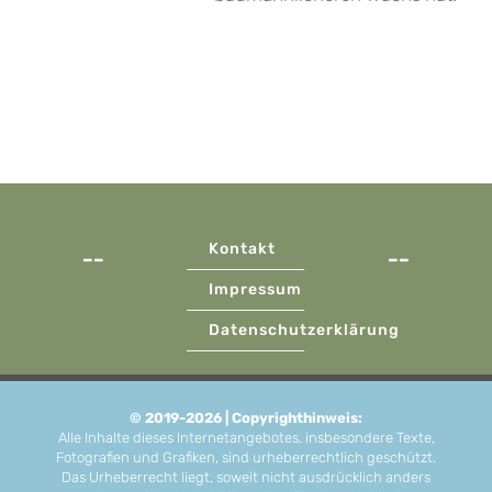
Kontakt
––
––
Impressum
Datenschutzerklärung
© 2019-2026 | Copyrighthinweis:
Alle Inhalte dieses Internetangebotes, insbesondere Texte,
Fotografien und Grafiken, sind urheberrechtlich geschützt.
Das Urheberrecht liegt, soweit nicht ausdrücklich anders