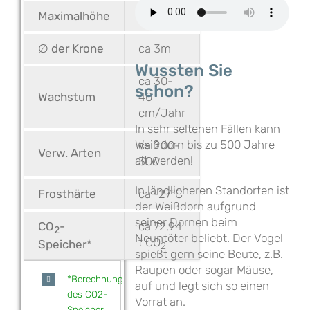
Maximalhöhe
ca 8m
∅ der Krone
ca 3m
Wussten Sie
ca 30-
schon?
Wachstum
40
cm/Jahr
In sehr seltenen Fällen kann
Weißdorn bis zu 500 Jahre
ca 200-
Verw. Arten
alt werden!
300
In ländlicheren Standorten ist
Frosthärte
ca -27°C
der Weißdorn aufgrund
seiner Dornen beim
CO
-
ca 72,94
2
Neuntöter beliebt. Der Vogel
t CO
Speicher
*
2
spießt gern seine Beute, z.B.
Raupen oder sogar Mäuse,
*Berechnung
auf und legt sich so einen
des CO2-
Vorrat an.
Speicher