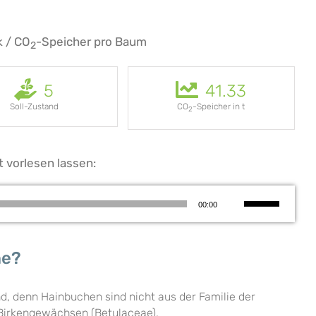
k / CO
-Speicher pro Baum
2
5
41.33
Soll-Zustand
CO
-Speicher in t
2
t vorlesen lassen:
Pfeiltasten
00:00
Hoch/Runter
benutzen,
um
he?
die
Lautstärke
zu
d, denn Hainbuchen sind nicht aus der Familie der
regeln.
Birkengewächsen (Betulaceae).