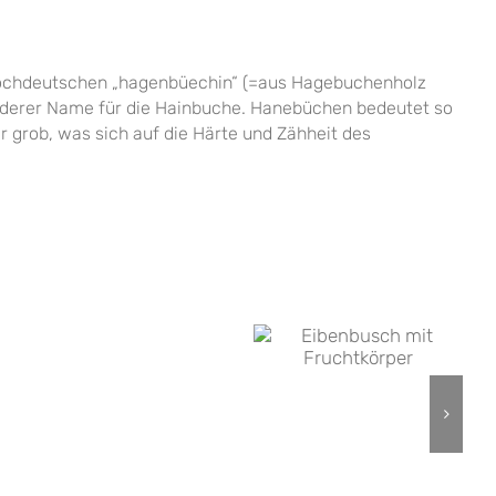
hochdeutschen „hagenbüechin“ (=aus Hagebuchenholz
anderer Name für die Hainbuche. Hanebüchen bedeutet so
er grob, was sich auf die Härte und Zähheit des
Gewöhnliche
Hainbuche
Eibe
Parkwächterhaus