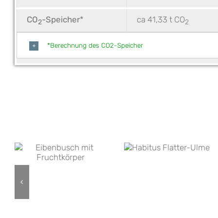
CO
-Speicher
*
ca 41,33 t CO
2
2
*Berechnung des CO2-Speicher
Flatterulme
Feldahorn