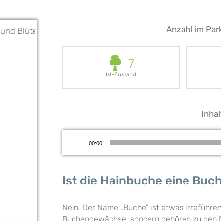
Anzahl im Par
7
Ist-Zustand
Inhal
Audio-
00:00
Player
Ist die Hainbuche eine Buc
Nein. Der Name „Buche“ ist etwas irreführen
Buchengewächse, sondern gehören zu den 